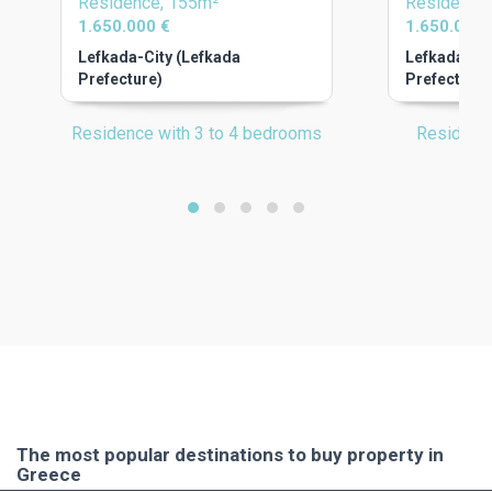
Residence, 155m²
Residence
1.650.000 €
1.650.000 
Lefkada-City (Lefkada
Lefkada-Cit
Prefecture)
Prefecture)
Residence with 3 to 4 bedrooms
Residenc
The most popular destinations to buy property in
Greece