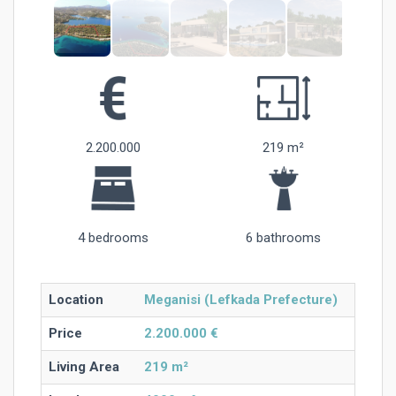
2.200.000
219 m²
4 bedrooms
6 bathrooms
Location
Meganisi (Lefkada Prefecture)
Price
2.200.000 €
Living Area
219 m²