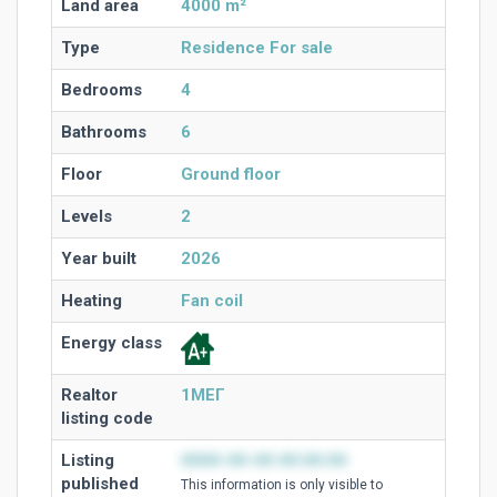
Land area
4000 m²
Type
Residence For sale
Bedrooms
4
Bathrooms
6
Floor
Ground floor
Levels
2
Year built
2026
Heating
Fan coil
Energy class
Realtor
1ΜΕΓ
listing code
Listing
0000-00-00 00:00:00
published
This information is only visible to