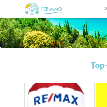
S
Top