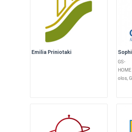
Emilia Priniotaki
Sophi
GS-
HOME R
olos, G