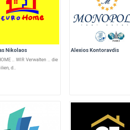
as Nikolaos
Alexios Kontoravdis
ME ... WIR Verwalten ... die
ien, d...