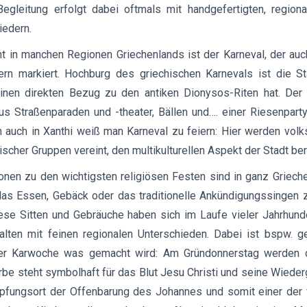
egleitung erfolgt dabei oftmals mit handgefertigten, regiona
iedern.
ht in manchen Regionen Griechenlands ist der Karneval, der auch
ern markiert. Hochburg des griechischen Karnevals ist die St
inen direkten Bezug zu den antiken Dionysos-Riten hat. Der 
us Straßenparaden und -theater, Bällen und…. einer Riesenpart
h auch in Xanthi weiß man Karneval zu feiern: Hier werden vol
scher Gruppen vereint, den multikulturellen Aspekt der Stadt be
ionen zu den wichtigsten religiösen Festen sind in ganz Griech
das Essen, Gebäck oder das traditionelle Ankündigungssingen 
iese Sitten und Gebräuche haben sich im Laufe vieler Jahrhund
alten mit feinen regionalen Unterschieden. Dabei ist bspw. g
er Karwoche was gemacht wird: Am Gründonnerstag werden di
arbe steht symbolhaft für das Blut Jesu Christi und seine Wiede
pfungsort der Offenbarung des Johannes und somit einer der w