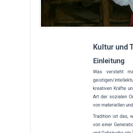
Kultur und 
Einleitung
Was versteht man
geistigen/intelle
kreativen Kräfte u
Art der sozialen O
von materiellen und
Tradition ist das, 
von einer Generati
und Gebräuche etc.)