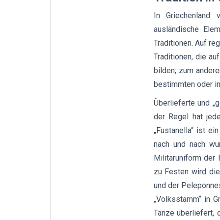
In Griechenland 
ausländische Elem
Traditionen. Auf r
Traditionen, die au
bilden; zum anderen
bestimmten oder in
Überlieferte und „g
der Regel hat jed
„Fustanella“ ist e
nach und nach wur
Militäruniform der
zu Festen wird die
und der Peleponnes 
„Volksstamm“ in Gr
Tänze überliefert,