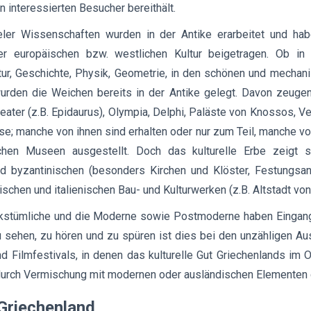
n interessierten Besucher bereithält.
eler Wissenschaften wurden in der Antike erarbeitet und ha
er europäischen bzw. westlichen Kultur beigetragen. Ob in d
atur, Geschichte, Physik, Geometrie, in den schönen und mechan
urden die Weichen bereits in der Antike gelegt. Davon zeugen
ater (z.B. Epidaurus), Olympia, Delphi, Paläste von Knossos, V
e; manche von ihnen sind erhalten oder nur zum Teil, manche v
chen Museen ausgestellt. Doch das kulturelle Erbe zeigt s
und byzantinischen (besonders Kirchen und Klöster, Festungsa
schen und italienischen Bau- und Kulturwerken (z.B. Altstadt vo
kstümliche und die Moderne sowie Postmoderne haben Eingang 
 sehen, zu hören und zu spüren ist dies bei den unzähligen Aus
d Filmfestivals, in denen das kulturelle Gut Griechenlands im O
urch Vermischung mit modernen oder ausländischen Elementen d
 Griechenland