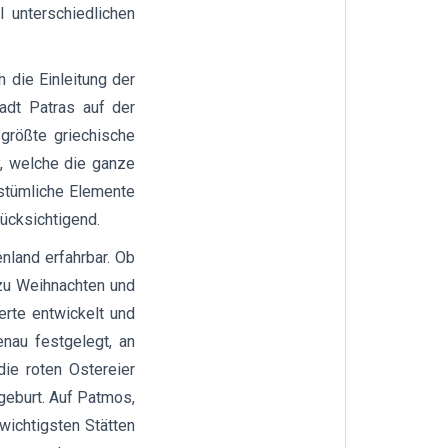
l unterschiedlichen
 die Einleitung der
adt Patras auf der
größte griechische
y, welche die ganze
kstümliche Elemente
rücksichtigend.
enland erfahrbar. Ob
zu Weihnachten und
erte entwickelt und
enau festgelegt, an
e roten Ostereier
rgeburt. Auf Patmos,
ichtigsten Stätten