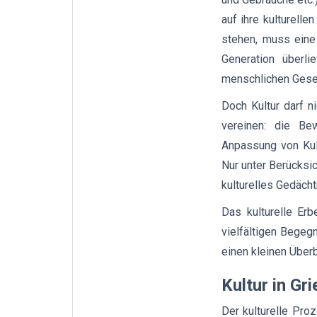
auf ihre kulturell
stehen, muss eine 
Generation überli
menschlichen Gesel
Doch Kultur darf n
vereinen: die Be
Anpassung von Kult
Nur unter Berücksic
kulturelles Gedäch
Das kulturelle Er
vielfältigen Begeg
einen kleinen Über
Kultur in Gr
Der kulturelle Proz