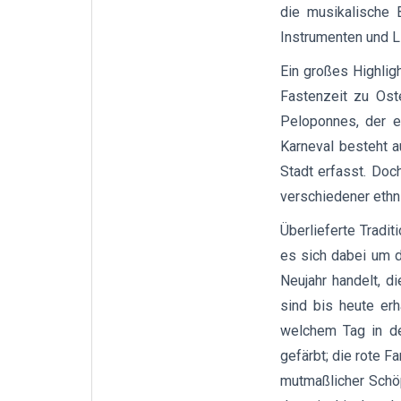
die musikalische B
Instrumenten und L
Ein großes Highlig
Fastenzeit zu Ost
Peloponnes, der e
Karneval besteht a
Stadt erfasst. Doc
verschiedener ethni
Überlieferte Tradit
es sich dabei um 
Neujahr handelt, d
sind bis heute erh
welchem Tag in d
gefärbt; die rote F
mutmaßlicher Schö