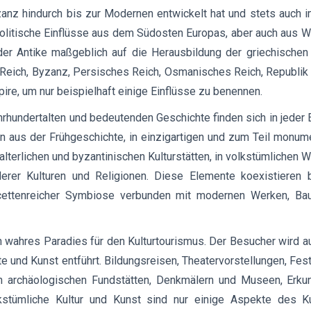
anz hindurch bis zur Modernen entwickelt hat und stets auch 
d politische Einflüsse aus dem Südosten Europas, aber auch aus
der Antike maßgeblich auf die Herausbildung der griechischen 
Reich, Byzanz, Persisches Reich, Osmanisches Reich, Republi
ire, um nur beispielhaft einige Einflüsse zu benennen.
hrhundertalten und bedeutenden Geschichte finden sich in jeder
en aus der Frühgeschichte, in einzigartigen und zum Teil monu
elalterlichen und byzantinischen Kulturstätten, in volkstümlichen 
erer Kulturen und Religionen. Diese Elemente koexistieren 
facettenreicher Symbiose verbunden mit modernen Werken, B
in wahres Paradies für den Kulturtourismus. Der Besucher wird a
e und Kunst entführt. Bildungsreisen, Theatervorstellungen, Festi
n archäologischen Fundstätten, Denkmälern und Museen, Erku
lkstümliche Kultur und Kunst sind nur einige Aspekte des Ku