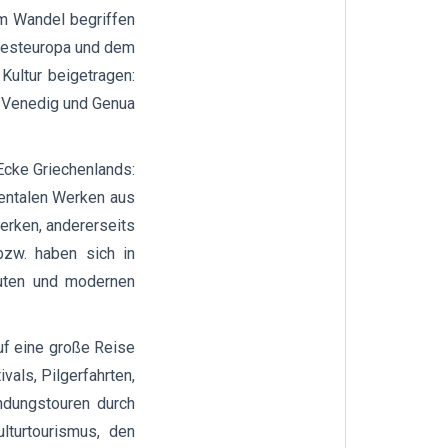
im Wandel begriffen
 Westeuropa und dem
Kultur beigetragen:
k Venedig und Genua
 Ecke Griechenlands:
mentalen Werken aus
Werken, andererseits
bzw. haben sich in
auten und modernen
uf eine große Reise
vals, Pilgerfahrten,
ndungstouren durch
lturtourismus, den