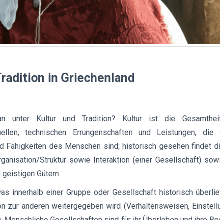
Tradition in Griechenland
 unter Kultur und Tradition? Kultur ist die Gesamtheit
ktuellen, technischen Errungenschaften und Leistungen, di
nd Fähigkeiten des Menschen sind; historisch gesehen findet d
rganisation/Struktur sowie Interaktion (einer Gesellschaft) sow
 geistigen Gütern.
was innerhalb einer Gruppe oder Gesellschaft historisch überli
on zur anderen weitergegeben wird (Verhaltensweisen, Einstellu
. Menschliche Gesellschaften sind für ihr Überleben und ihre B