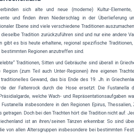
verbinden sich alte und neue (moderne) Kultur-Elemente,
ente und finden ihren Niederschlag in der Überlieferung 
egionaler Ebene sind viele verschiedene Traditionen auszumachen
f dieselbe Tradition zurückzuführen sind und nur eine andere Var
 gibt es bis heute erhaltene, regional spezifische Traditionen,
 bestimmten Regionen anzutreffen sind.
elebte“ Traditionen, Sitten und Gebräuche sind überall in Griech
e Region (zum Teil auch Unter-Regionen) ihre eigenen Tracht
in traditionelles Gewand, das bis Ende des 19. Jh. in Griechenl
de der Faltenrock durch die Hose ersetzt. Die Fustanella d
 Präsidialgarde, welche Wach- und Repräsentationsaufgaben wa
 Fustanella insbesondere in den Regionen Epirus, Thessalien, 
getragen. Doch bei den Trachten hört die Tradition nicht auf: J
iechenland ist an ihren/seinen Tänzen erkennbar. So sind übe
 die von allen Altersgruppen insbesondere bei bestimmten Fes