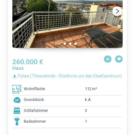
260.000 €
Haus
Pylaia (Thessaloniki - Stadtorte um das Stadtzentrum)
112 m²
Wohnfläche
k.A.
Grundstück
3
Schlafzimmer
1
Badezimmer