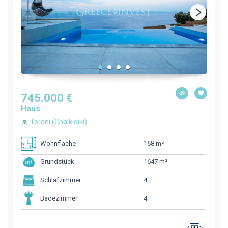
745.000 €
Haus
Toroni (Chalkidiki)
168 m²
Wohnfläche
1647 m²
Grundstück
4
Schlafzimmer
4
Badezimmer