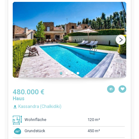
480.000 €
Haus
Kassandra (Chalkidiki)
120 m²
Wohnfläche
450 m²
Grundstück