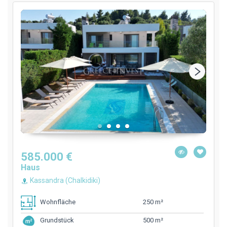
585.000 €
Haus
Kassandra (Chalkidiki)
250 m²
Wohnfläche
500 m²
Grundstück