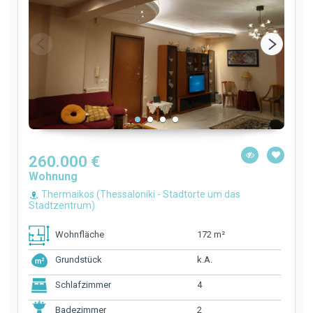
260.000 €
Wohnung
Thermaikos (Thessaloniki - Stadtorte um das
Stadtzentrum)
172 m²
Wohnfläche
k.A.
Grundstück
4
Schlafzimmer
2
Badezimmer