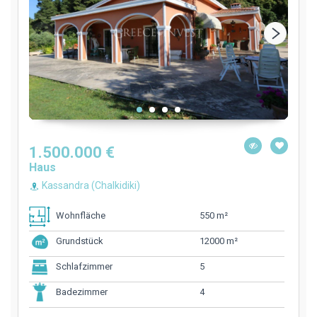
1.500.000 €
Haus
Kassandra (Chalkidiki)
550 m²
Wohnfläche
12000 m²
Grundstück
5
Schlafzimmer
4
Badezimmer