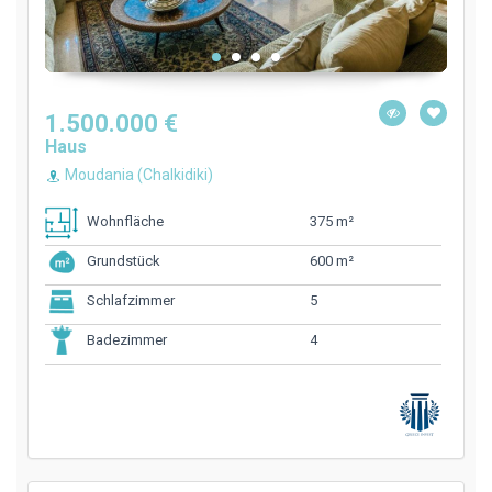
1.500.000 €
Haus
Moudania (Chalkidiki)
375 m²
Wohnfläche
600 m²
Grundstück
5
Schlafzimmer
4
Badezimmer