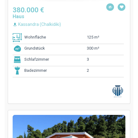
380.000 €
Haus
Kassandra (Chalkidiki)
125 m²
Wohnfläche
300 m²
Grundstück
3
Schlafzimmer
2
Badezimmer