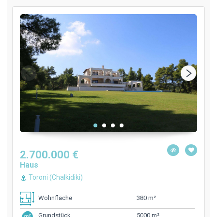
2.700.000 €
Haus
Toroni (Chalkidiki)
380 m²
Wohnfläche
5000 m²
Grundstück