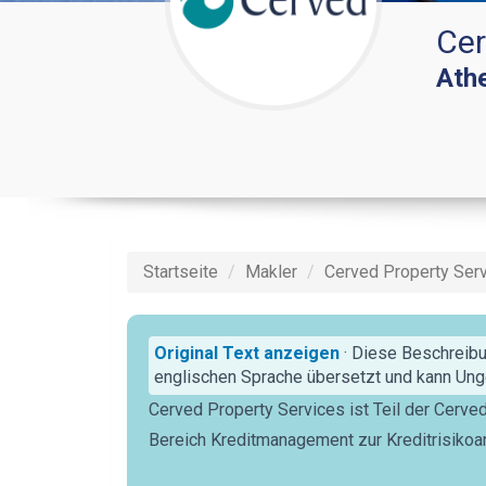
Cer
Ath
Startseite
Makler
Cerved Property Serv
Original Text anzeigen
· Diese Beschreibu
englischen Sprache übersetzt und kann Unge
Cerved Property Services ist Teil der Cerve
Bereich Kreditmanagement zur Kreditrisikoa