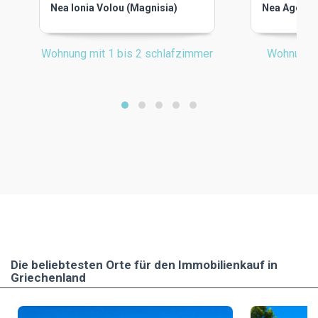
Nea Ionia Volou (Magnisia)
Nea Agchial
Wohnung mit 1 bis 2 schlafzimmer
Wohnung m
Die beliebtesten Οrte für den Immobilienkauf in
Griechenland