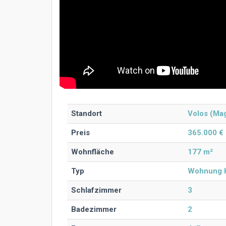
Standort
Volos (Mag
Preis
365.000 €
Wohnfläche
177 m²
Typ
Wohnung 
Schlafzimmer
3
Badezimmer
2