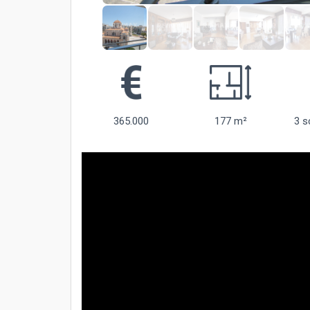
365.000
177 m²
3 s