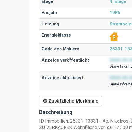
Etage
4. Etage
Baujahr
1986
Heizung
Stromheiz
Energieklasse
Code des Maklers
25331-13
Anzeige veröffentlicht
0000-00-0
Diese Ιnformat
Anzeige aktualisiert
0000-00-0
Diese Ιnformat
Zusätzliche Merkmale
Beschreibung
ID Immobilien: 25331-13331 - Ag. Nikolaos, 
ZU VERKAUFEN Wohnfläche von ca. 177.00 m2,