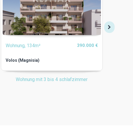
Wohnung, 134m²
390.000 €
Wohn
Volos (Magnisia)
Volos
Wohnung mit 3 bis 4 schlafzimmer
Wohnu