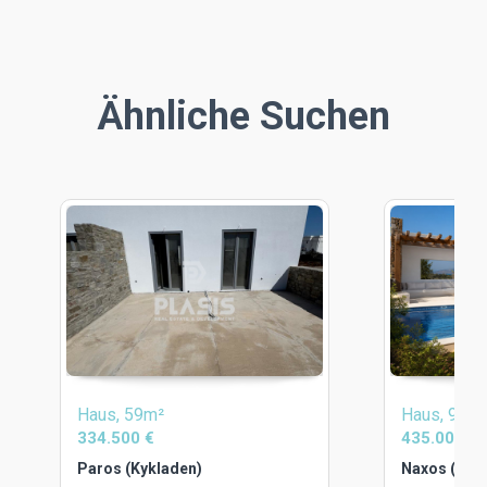
Ähnliche Suchen
Haus, 59m²
Haus, 96m
334.500 €
435.000 €
Paros (Kykladen)
Naxos (Kyk