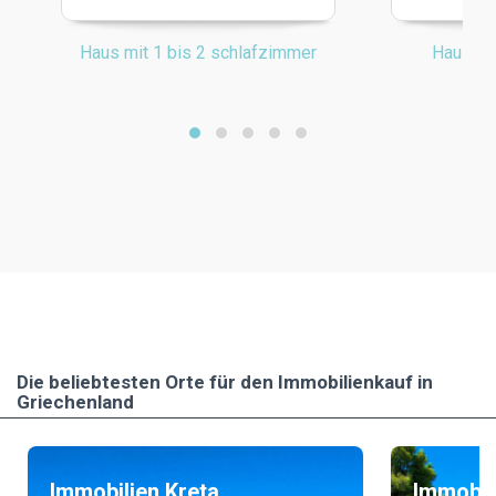
Haus mit 1 bis 2 schlafzimmer
Haus mi
Die beliebtesten Οrte für den Immobilienkauf in
Griechenland
Immobilien Kreta
Immobil