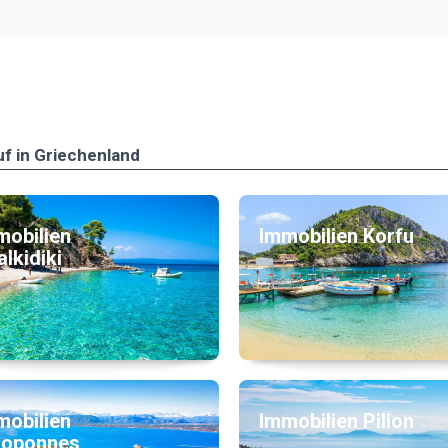
uf in Griechenland
mobilien
Immobilien Korfu
lkidiki
mobilien
Immobilien Pilion
loponnes