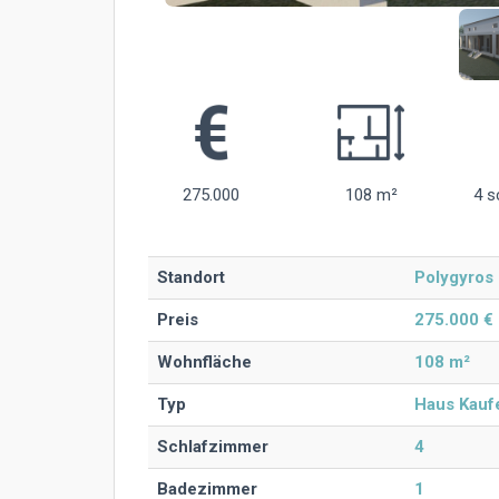
275.000
108 m²
4 s
Standort
Polygyros 
Preis
275.000 €
Wohnfläche
108 m²
Typ
Haus Kauf
Schlafzimmer
4
Badezimmer
1