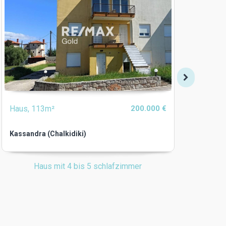
Haus, 113m²
200.000 €
Haus
Kassandra (Chalkidiki)
Palli
Haus mit 4 bis 5 schlafzimmer
Ha