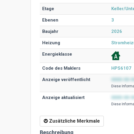
Etage
Keller/Un
Ebenen
3
Baujahr
2026
Heizung
Stromheiz
Energieklasse
Code des Maklers
HPS6107
Anzeige veröffentlicht
0000-00-0
Diese Ιnformat
Anzeige aktualisiert
0000-00-0
Diese Ιnformat
Zusätzliche Merkmale
Beschreibung