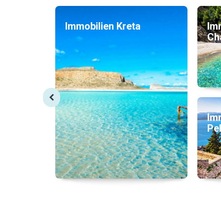
Immobilien Kreta
Im
Cha
Im
Pe