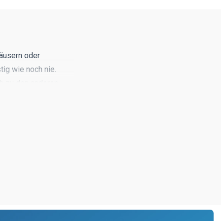
Häusern oder
tig wie noch nie.
ch zu den anderen
und machen das
underschöner
rubel sind in