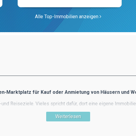
Alle Top-Immobilien anzeigen
ien-Marktplatz für Kauf oder Anmietung von Häusern und W
s-und Reiseziele. Vieles spricht dafür, dort eine eigene Immobili
nseln, klares blaues Meer, 300 Tage Sonnenschein, traumhafte S
Weiterlesen
riechenland Immobilien spezialisiert und bietet Ihnen eine groß
e nützliche Informationen rund um den Immobilienkauf in Griechen