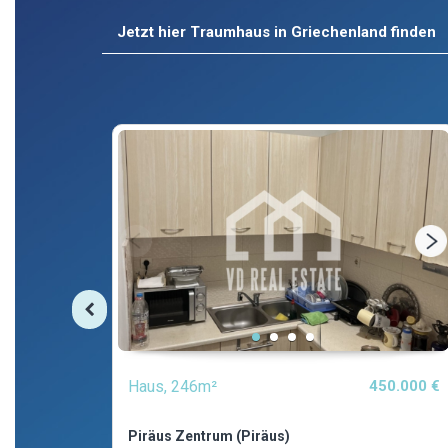
Jetzt hier Traumhaus in Griechenland finden
.000 €
Haus, 246m²
450.000 €
Piräus Zentrum (Piräus)