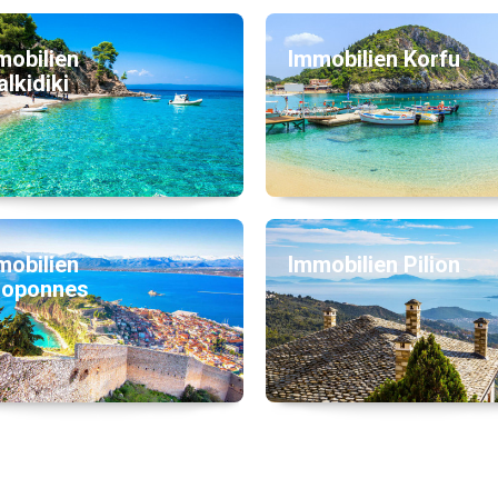
mobilien
Immobilien Korfu
lkidiki
mobilien
Immobilien Pilion
loponnes