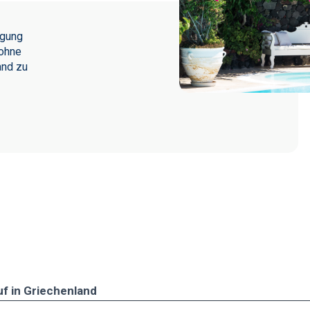
igung
 ohne
and zu
uf in Griechenland