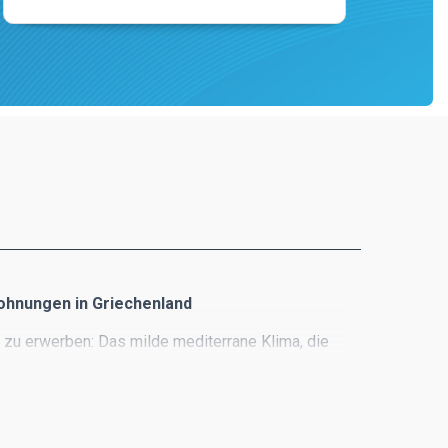
ohnungen in Griechenland
e zu erwerben: Das milde mediterrane Klima, die
trände und wundeschöne Häuser, u.v.m.
e Auswahl an exklusiven Immobilienangeboten und
land.