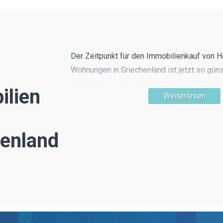
Der Zeitpunkt für den Immobilienkauf von 
Wohnungen in Griechenland ist jetzt so güns
Immobilien in Griechenland sind im Verglei
ilien
Weiterlesen
südeuropäischen Ländern am günstigsten 
Traumferienhaus noch möglich. Lagen in w
Landschaft, ein wenig abseits vom großen T
henland
Griechenland noch gut zu finden.