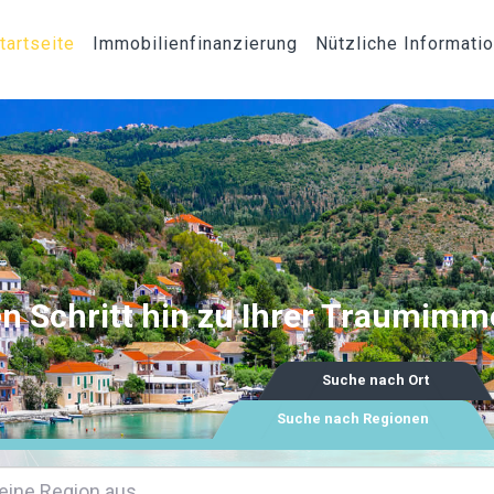
tartseite
Immobilienfinanzierung
Nützliche Informati
n Schritt hin zu Ihrer Traumimmo
Suche nach Ort
Suche nach Regionen
eine Region aus