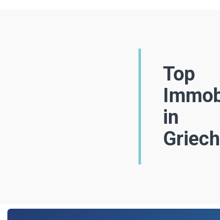
Top
Immob
in
Griec