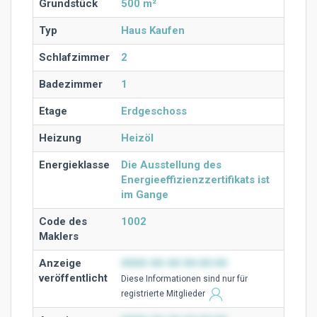
Grundstück
500 m²
Typ
Haus Kaufen
Schlafzimmer
2
Badezimmer
1
Etage
Erdgeschoss
Heizung
Heizöl
Energieklasse
Die Ausstellung des
Energieeffizienzzertifikats ist
im Gange
Code des
1002
Maklers
Anzeige
0000-00-00 00:00:00
veröffentlicht
Diese Ιnformationen sind nur für
registrierte Mitglieder