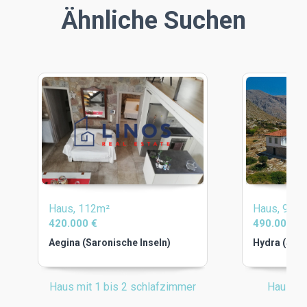
Ähnliche Suchen
Haus, 112m²
Haus, 90m
420.000 €
490.000 €
Aegina (Saronische Inseln)
Hydra (Saro
Haus mit 1 bis 2 schlafzimmer
Haus mi