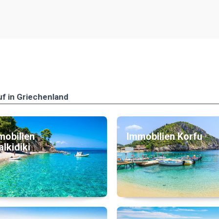
uf in Griechenland
mobilien
Immobilien Korfu
lkidiki