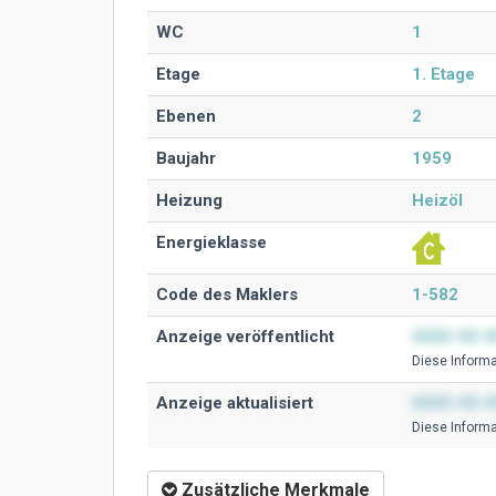
WC
1
Etage
1. Etage
Ebenen
2
Baujahr
1959
Heizung
Heizöl
Energieklasse
Code des Maklers
1-582
Anzeige veröffentlicht
0000-00-0
Diese Ιnformat
Anzeige aktualisiert
0000-00-0
Diese Ιnformat
Zusätzliche Merkmale