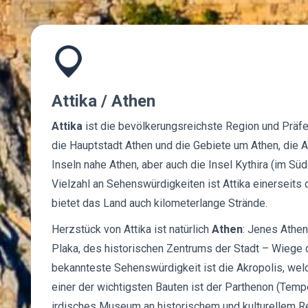
Attika / Athen
Attika
ist die bevölkerungsreichste Region und Präfek
die Hauptstadt Athen und die Gebiete um Athen, die A
Inseln nahe Athen, aber auch die Insel Kythira (im S
Vielzahl an Sehenswürdigkeiten ist Attika einerseits
bietet das Land auch kilometerlange Strände.
Herzstück von Attika ist natürlich
Athen
: Jenes Athen
Plaka, des historischen Zentrums der Stadt – Wiege d
bekannteste Sehenswürdigkeit ist die Akropolis, wel
einer der wichtigsten Bauten ist der Parthenon (Tempe
irdisches Museum an historischem und kulturellem R