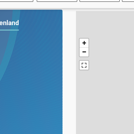
henland
+
−