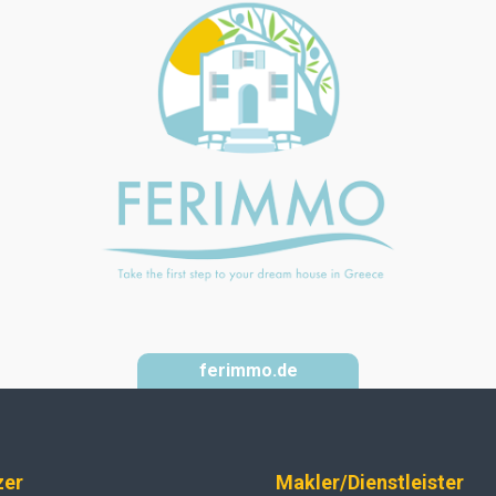
ferimmo.de
zer
Makler/Dienstleister