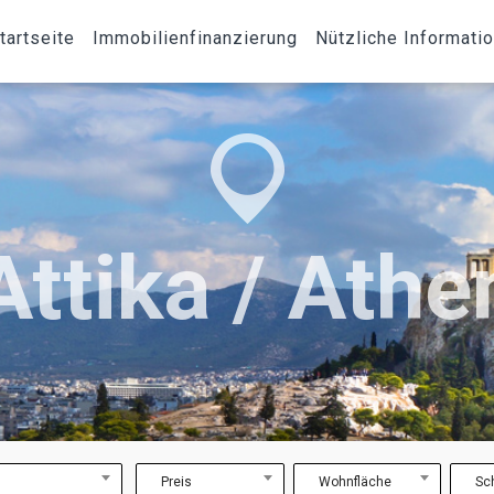
tartseite
Immobilienfinanzierung
Nützliche Informati
Attika / Athe
Preis
Wohnfläche
Sc