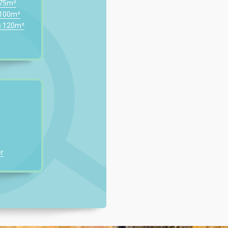
 75m²
 100m²
s 120m²
r