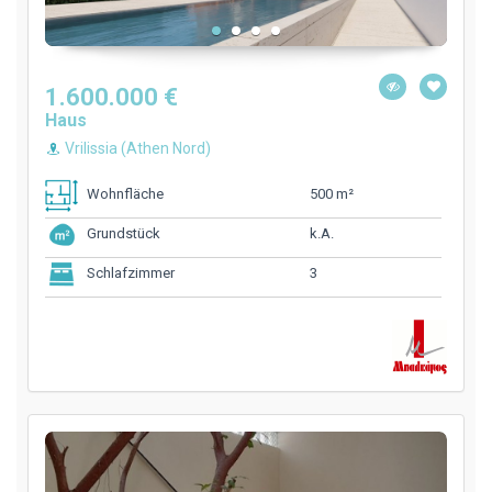
1.600.000 €
Haus
Vrilissia (Athen Nord)
500 m²
Wohnfläche
k.A.
Grundstück
3
Schlafzimmer