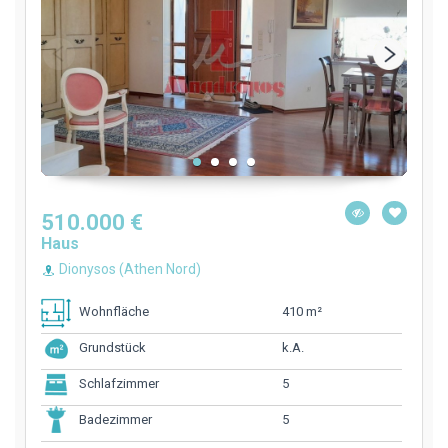
510.000 €
Haus
Dionysos (Athen Nord)
410 m²
Wohnfläche
k.A.
Grundstück
5
Schlafzimmer
5
Badezimmer