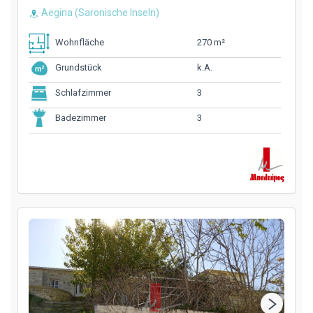
Aegina (Saronische Inseln)
270 m²
Wohnfläche
k.A.
Grundstück
3
Schlafzimmer
3
Badezimmer