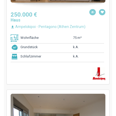
250.000 €
Haus
Ampelokipoi - Pentagono (Athen Zentrum)
75 m²
Wohnfläche
k.A.
Grundstück
k.A.
Schlafzimmer