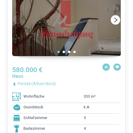
580.000 €
Haus
Penteli (Athen Nord)
333 m²
Wohnfläche
k.A.
Grundstück
5
Schlafzimmer
4
Badezimmer