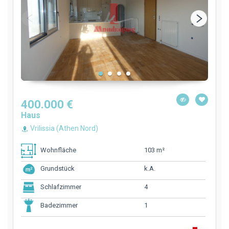
400.000 €
Haus
Vrilissia (Athen Nord)
103 m²
Wohnfläche
k.A.
Grundstück
4
Schlafzimmer
1
Badezimmer