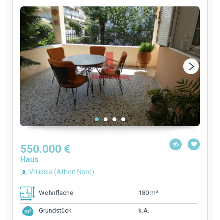
550.000 €
Haus
Vrilissia (Athen Nord)
180 m²
Wohnfläche
k.A.
Grundstück