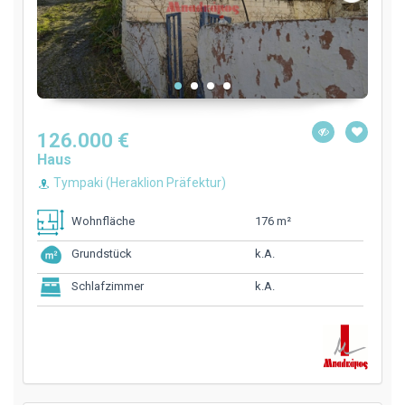
126.000 €
Haus
Tympaki (Heraklion Präfektur)
176 m²
Wohnfläche
k.A.
Grundstück
k.A.
Schlafzimmer