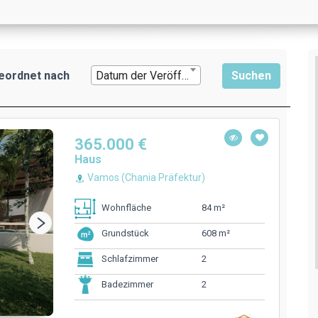
eordnet nach
Datum der Veröffentlichung
365.000 €
Haus
Vamos (Chania Präfektur)
84 m²
Wohnfläche
608 m²
Grundstück
2
Schlafzimmer
2
Badezimmer