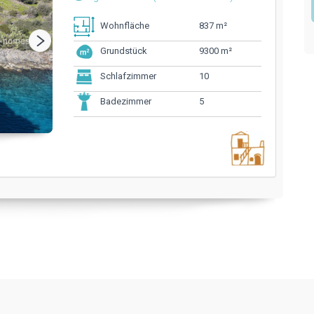
837 m²
Wohnfläche
9300 m²
Grundstück
10
Schlafzimmer
5
Badezimmer