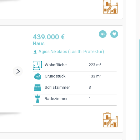
439.000 €
Haus
Agios Nikolaos (Lasithi Präfektur)
223 m²
Wohnfläche
133 m²
Grundstück
3
Schlafzimmer
1
Badezimmer