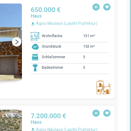
650.000 €
Haus
Agios Nikolaos (Lasithi Präfektur)
131 m²
Wohnfläche
153 m²
Grundstück
3
Schlafzimmer
3
Badezimmer
7.200.000 €
Haus
Agios Nikolaos (Lasithi Präfektur)