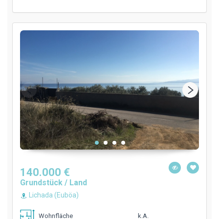
140.000 €
Grundstück / Land
Lichada (Euböa)
k.A.
Wohnfläche