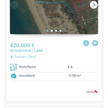
420.000 €
Grundstück / Land
Zacharo (Ileia)
k.A.
Wohnfläche
12700 m²
Grundstück