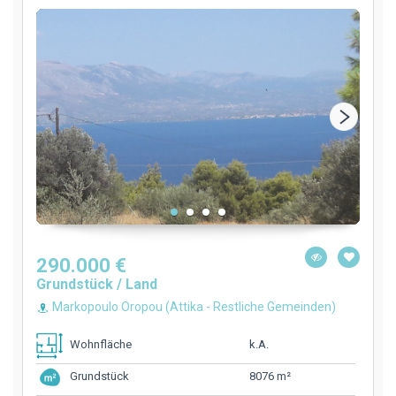
290.000 €
Grundstück / Land
Markopoulo Oropou (Attika - Restliche Gemeinden)
k.A.
Wohnfläche
8076 m²
Grundstück