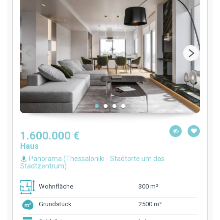
1.600.000 €
Haus
Panorama (Thessaloniki - Stadtorte um das
Stadtzentrum)
300 m²
Wohnfläche
2500 m²
Grundstück