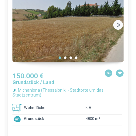
150.000 €
Grundstück / Land
Michaniona (Thessaloniki - Stadtorte um das
Stadtzentrum)
k.A.
Wohnfläche
4800 m²
Grundstück