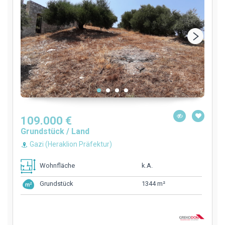
109.000 €
Grundstück / Land
Gazi (Heraklion Präfektur)
k.A.
Wohnfläche
1344 m²
Grundstück