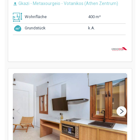
Gkazi - Metaxourgeio - Votanikos (Athen Zentrum)
400 m²
Wohnfläche
k.A.
Grundstück