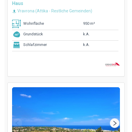
Haus
Vravrona (Attika - Restliche Gemeinden)
950 m²
Wohnfläche
k.A.
Grundstück
k.A.
Schlafzimmer