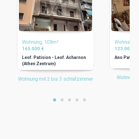
Wohnung, 109m²
Wohnung, 
165.000 €
123.000 €
Leof. Patision - Leof. Acharnon
Ano Patisia
(Athen Zentrum)
Wohnung m
Wohnung mit 2 bis 3 schlafzimmer