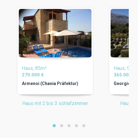
Haus, 85m²
Haus, 95m
270.000 €
365.000 €
Armenoi (Chania Präfektur)
Georgioupol
Haus mit 2 bis 3 schlafzimmer
Haus mi