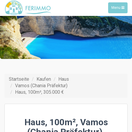
Toggle
Menu
navigation
Startseite
Kaufen
Haus
Vamos (Chania Präfektur)
Haus, 100m², 305.000 €
Haus, 100m², Vamos
(Chania Präfektur),