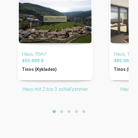
Haus, 95m²
Haus, 102
455.000 €
485.000 €
Tinos (Kykladen)
Tinos (Kykl
Haus mit 2 bis 3 schlafzimmer
Haus mi