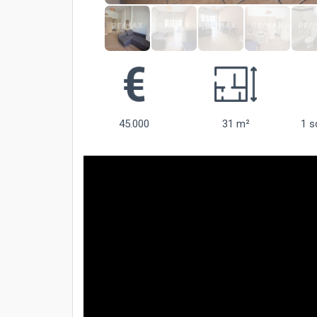
45.000
31 m²
1 s