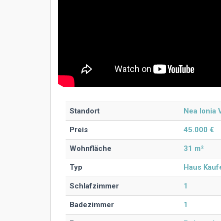
Standort
Nea Ionia 
Preis
45.000 €
Wohnfläche
31 m²
Typ
Haus Kauf
Schlafzimmer
1
Badezimmer
1