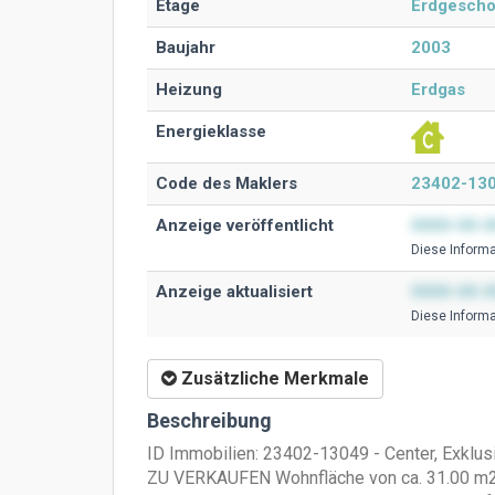
Etage
Erdgesch
Baujahr
2003
Heizung
Erdgas
Energieklasse
Code des Maklers
23402-13
Anzeige veröffentlicht
0000-00-0
Diese Ιnformat
Anzeige aktualisiert
0000-00-0
Diese Ιnformat
Zusätzliche Merkmale
Beschreibung
ID Immobilien: 23402-13049 - Center, Exklu
ZU VERKAUFEN Wohnfläche von ca. 31.00 m2,