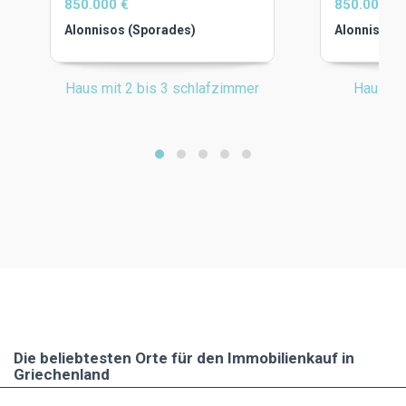
850.000 €
850.000 €
Alonnisos (Sporades)
Alonnisos 
Haus mit 2 bis 3 schlafzimmer
Haus mi
Die beliebtesten Οrte für den Immobilienkauf in
Griechenland