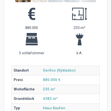
880.000
235 m²
3 schlafzimmer
k.A.
Standort
Serifos (Kykladen)
Preis
880.000 €
Wohnfläche
235 m²
Grundstück
4382 m²
Typ
Haus Kaufen