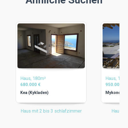
Ähnliche Suchen
Haus, 180m²
Haus, 165
680.000 €
950.000 €
Kea (Kykladen)
Mykonos (K
Haus mit 2 bis 3 schlafzimmer
Haus mi