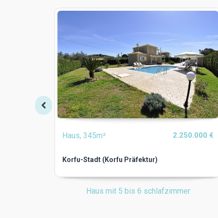
Haus, 345m²
2.250.000 €
Korfu-Stadt (Korfu Präfektur)
Haus mit 5 bis 6 schlafzimmer