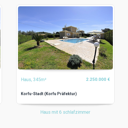
Haus, 345m²
2.250.000 €
Korfu-Stadt (Korfu Präfektur)
Haus mit 6 schlafzimmer