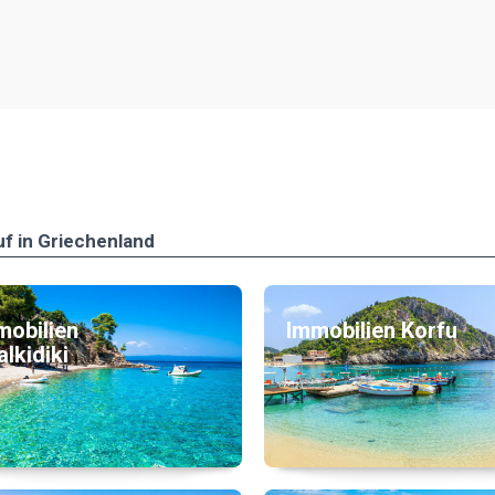
uf in Griechenland
mobilien
Immobilien Korfu
lkidiki