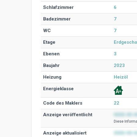
Schlafzimmer
6
Badezimmer
7
WC
7
Etage
Erdgesch
Ebenen
3
Baujahr
2023
Heizung
Heizöl
Energieklasse
Code des Maklers
22
Anzeige veröffentlicht
0000-00-0
Diese Ιnformat
Anzeige aktualisiert
0000-00-0