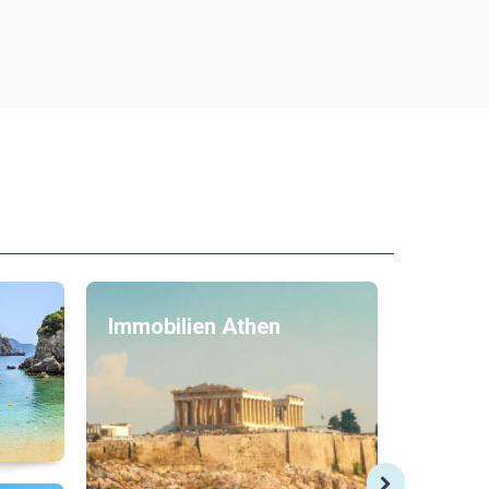
Immobilien Athen
Immobi
Thessa