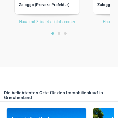
Zaloggo (Preveza Präfektur)
Zaloggo (Pr
Haus mit 3 bis 4 schlafzimmer
Haus mi
Die beliebtesten Οrte für den Immobilienkauf in
Griechenland