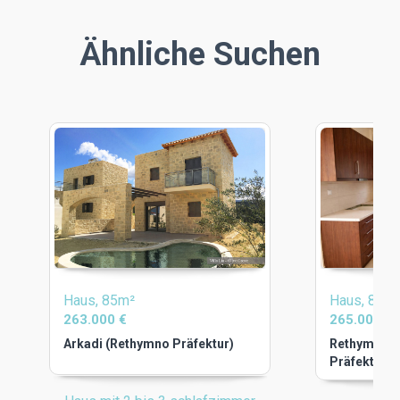
Ähnliche Suchen
Haus, 85m²
Haus, 81m
263.000 €
265.000 €
Arkadi (Rethymno Präfektur)
Rethymno-S
Präfektur)