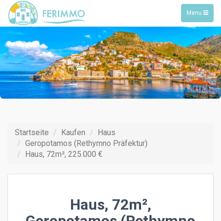
Toggle
Menu
navigation
Startseite
Kaufen
Haus
Geropotamos (Rethymno Präfektur)
Haus, 72m², 225.000 €
Haus, 72m²,
Geropotamos (Rethymno