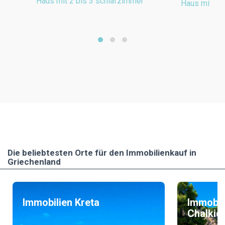
Haus mit 2 bis 3 schlafzimmer
Haus mit Wo
Die beliebtesten Οrte für den Immobilienkauf in
Griechenland
Immobilien Kreta
Immobil
Chalkidi