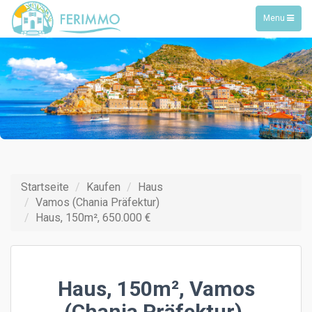
Toggle
Menu
navigation
Startseite
Kaufen
Haus
Vamos (Chania Präfektur)
Haus, 150m², 650.000 €
Haus, 150m², Vamos
(Chania Präfektur),