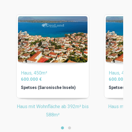
Haus, 450m²
Haus, 450
600.000 €
600.000 €
Spetses (Saronische Inseln)
Spetses (Sa
Haus mit Wohnfläche ab 392m² bis
Haus mit Pr
588m²