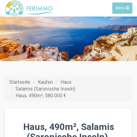
Toggle
Menu
navigation
Startseite
Kaufen
Haus
Salamis (Saronische Inseln)
Haus, 490m², 580.000 €
Haus, 490m², Salamis
(Saronische Inseln),