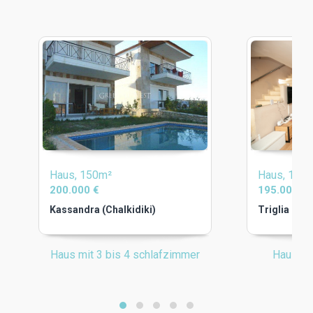
Haus, 150m²
Haus, 150
200.000 €
195.000 €
Kassandra (Chalkidiki)
Triglia (Cha
Haus mit 3 bis 4 schlafzimmer
Haus mi