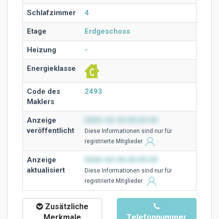
Schlafzimmer
4
Etage
Erdgeschoss
Heizung
-
Energieklasse
Code des
2493
Maklers
Anzeige
0000-00-00 00:00:00
veröffentlicht
Diese Ιnformationen sind nur für
registrierte Mitglieder
Anzeige
0000-00-00 00:00:00
aktualisiert
Diese Ιnformationen sind nur für
registrierte Mitglieder
Zusätzliche
Merkmale
Telefonnummer