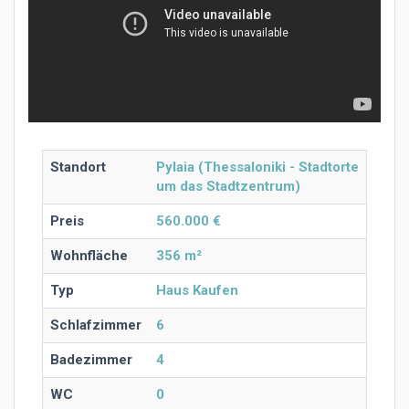
Standort
Pylaia (Thessaloniki - Stadtorte
um das Stadtzentrum)
Preis
560.000 €
Wohnfläche
356 m²
Typ
Haus Kaufen
Schlafzimmer
6
Badezimmer
4
WC
0