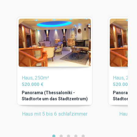
Haus, 250m²
Haus, 250
520.000 €
520.000 €
Panorama (Thessaloniki -
Panorama (
Stadtorte um das Stadtzentrum)
Stadtorte 
Haus mit 5 bis 6 schlafzimmer
Haus mi