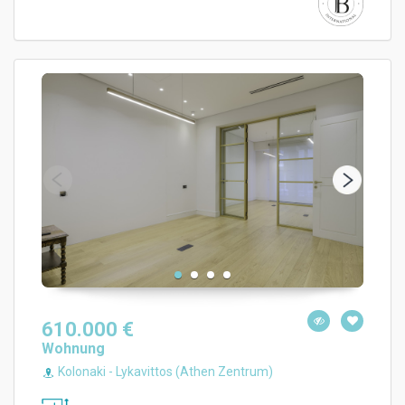
610.000 €
Wohnung
Kolonaki - Lykavittos (Athen Zentrum)