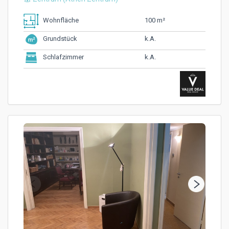
100 m²
Wohnfläche
k.A.
Grundstück
k.A.
Schlafzimmer