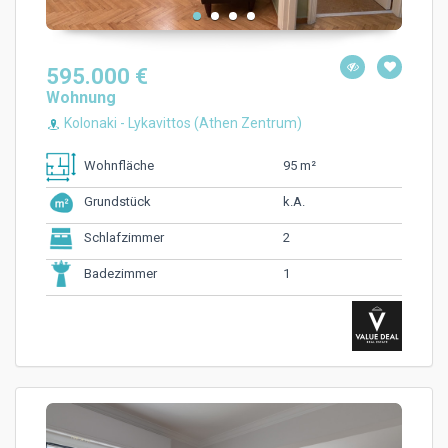
595.000 €
Wohnung
Kolonaki - Lykavittos (Athen Zentrum)
95 m²
Wohnfläche
k.A.
Grundstück
2
Schlafzimmer
1
Badezimmer