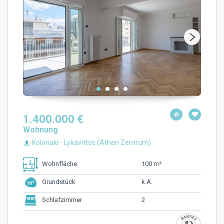
1.400.000 €
Wohnung
Kolonaki - Lykavittos (Athen Zentrum)
100 m²
Wohnfläche
k.A.
Grundstück
2
Schlafzimmer