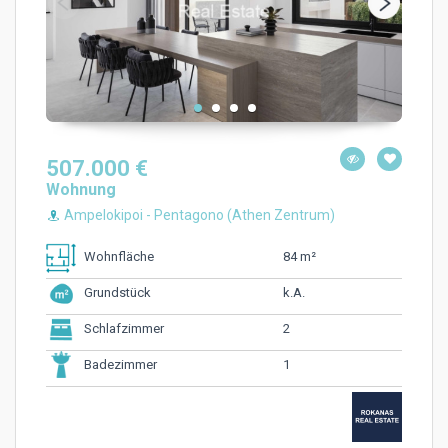
507.000 €
Wohnung
Ampelokipoi - Pentagono (Athen Zentrum)
84 m²
Wohnfläche
k.A.
Grundstück
2
Schlafzimmer
1
Badezimmer