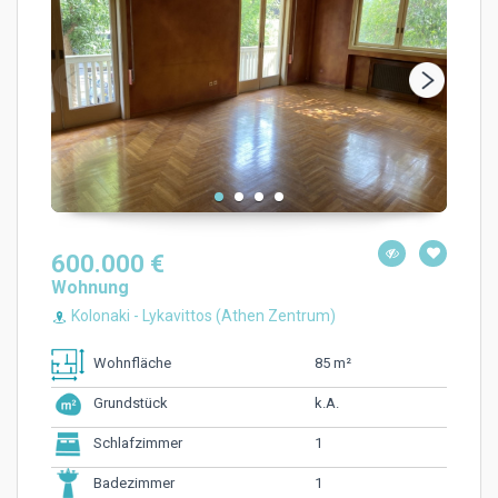
600.000 €
Wohnung
Kolonaki - Lykavittos (Athen Zentrum)
85 m²
Wohnfläche
k.A.
Grundstück
1
Schlafzimmer
1
Badezimmer