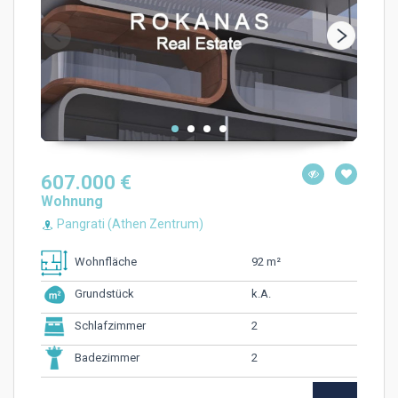
607.000 €
Wohnung
Pangrati (Athen Zentrum)
92 m²
Wohnfläche
k.A.
Grundstück
2
Schlafzimmer
2
Badezimmer