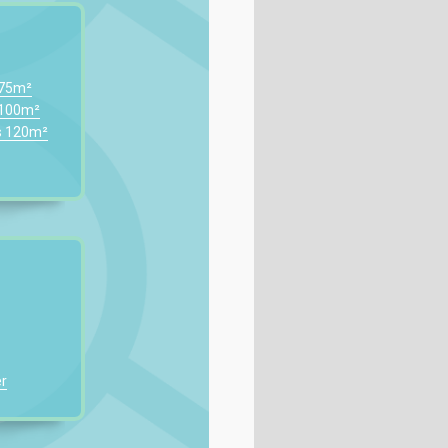
 75m²
 100m²
s 120m²
r