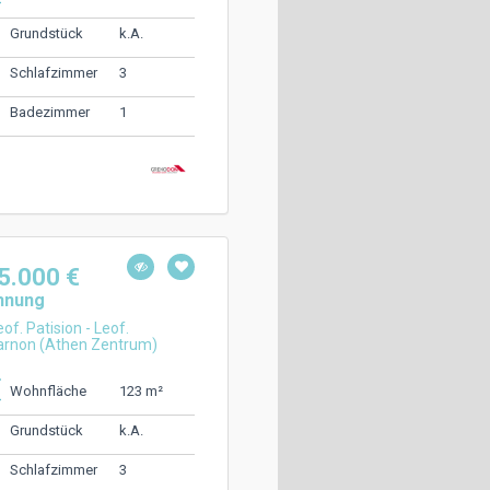
k.A.
Grundstück
3
Schlafzimmer
1
Badezimmer
5.000 €
hnung
of. Patision - Leof.
rnon (Athen Zentrum)
123 m²
Wohnfläche
k.A.
Grundstück
3
Schlafzimmer