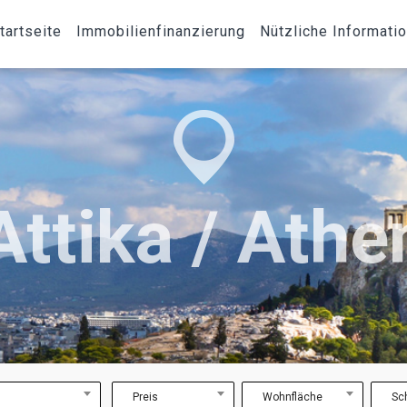
tartseite
Immobilienfinanzierung
Nützliche Informati
Attika / Athe
Preis
Wohnfläche
Sc