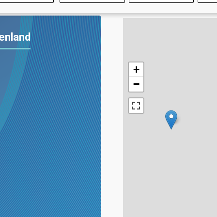
henland
+
−