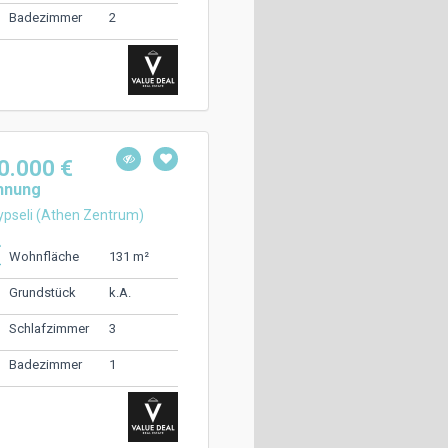
2
Badezimmer
0.000 €
hnung
pseli (Athen Zentrum)
131 m²
Wohnfläche
k.A.
Grundstück
3
Schlafzimmer
1
Badezimmer