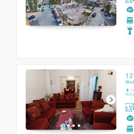
12
Wo
Le
Acha