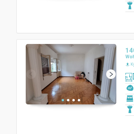
14
Wo
Ky