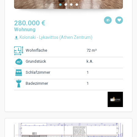
280.000 €
Wohnung
Kolonaki - Lykavittos (Athen Zentrum)
72 m²
Wohnfläche
k.A.
Grundstück
1
Schlafzimmer
1
Badezimmer