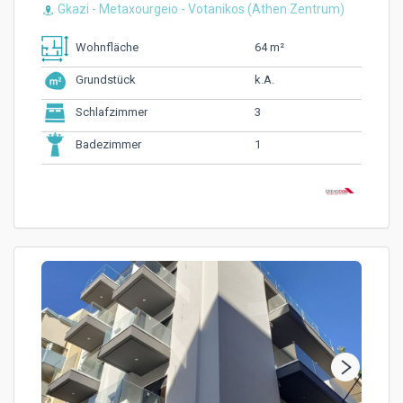
Gkazi - Metaxourgeio - Votanikos (Athen Zentrum)
64 m²
Wohnfläche
k.A.
Grundstück
3
Schlafzimmer
1
Badezimmer