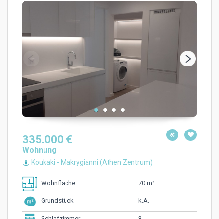
335.000 €
Wohnung
Koukaki - Makrygianni (Athen Zentrum)
70 m²
Wohnfläche
k.A.
Grundstück
3
Schlafzimmer