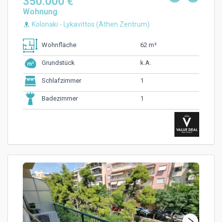
350.000 €
Wohnung
Kolonaki - Lykavittos (Athen Zentrum)
62 m²
Wohnfläche
k.A.
Grundstück
1
Schlafzimmer
1
Badezimmer