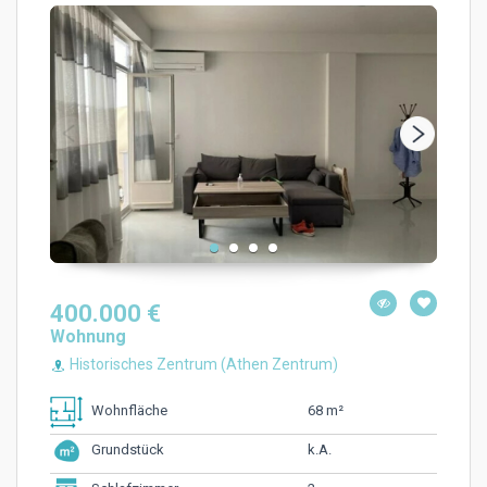
400.000 €
Wohnung
Historisches Zentrum (Athen Zentrum)
68 m²
Wohnfläche
k.A.
Grundstück