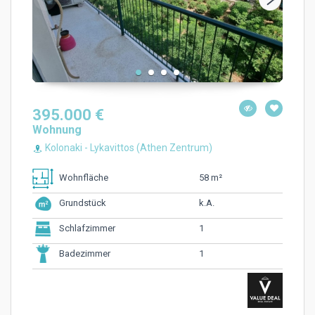
395.000 €
Wohnung
Kolonaki - Lykavittos (Athen Zentrum)
58 m²
Wohnfläche
k.A.
Grundstück
1
Schlafzimmer
1
Badezimmer