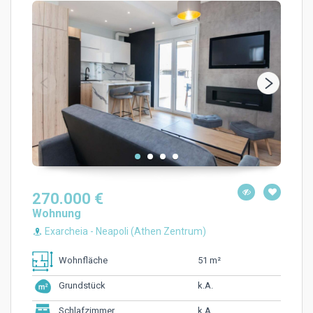
270.000 €
Wohnung
Exarcheia - Neapoli (Athen Zentrum)
51 m²
Wohnfläche
k.A.
Grundstück
k.A.
Schlafzimmer