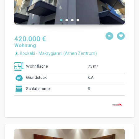
420.000 €
Wohnung
Koukaki - Makrygianni (Athen Zentrum)
75 m²
Wohnfläche
k.A.
Grundstück
3
Schlafzimmer