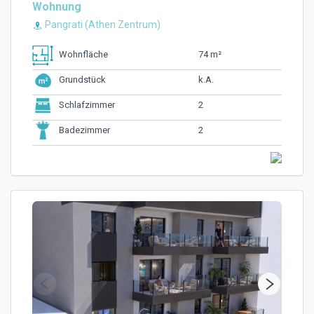
Wohnung
Pangrati (Athen Zentrum)
74 m²
Wohnfläche
k.A.
Grundstück
2
Schlafzimmer
2
Badezimmer