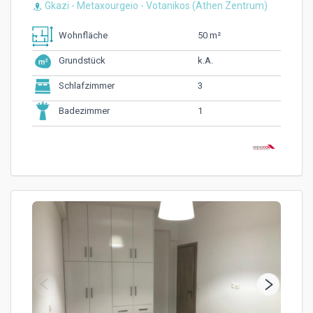
Gkazi - Metaxourgeio - Votanikos (Athen Zentrum)
50 m²
Wohnfläche
k.A.
Grundstück
3
Schlafzimmer
1
Badezimmer