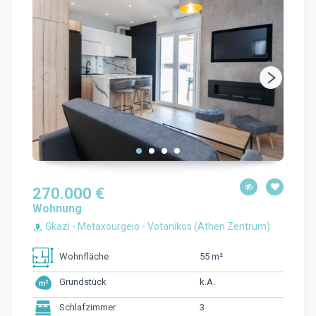
270.000 €
Wohnung
Gkazi - Metaxourgeio - Votanikos (Athen Zentrum)
55 m²
Wohnfläche
k.A.
Grundstück
3
Schlafzimmer