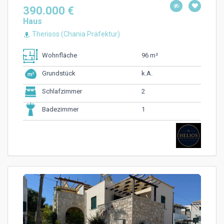
390.000 €
Haus
Therisos (Chania Präfektur)
96 m²
Wohnfläche
k.A.
Grundstück
2
Schlafzimmer
1
Badezimmer