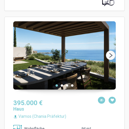
395.000 €
Haus
Vamos (Chania Präfektur)
94 m²
Wohnfläche