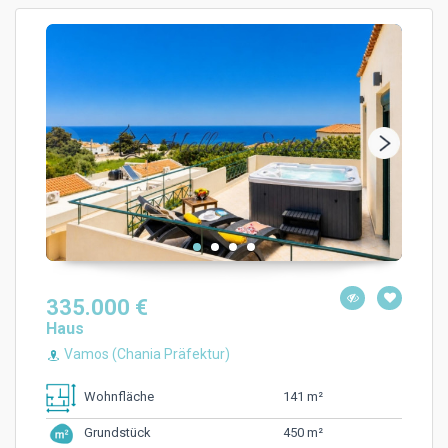
335.000 €
Haus
Vamos (Chania Präfektur)
141 m²
Wohnfläche
450 m²
Grundstück