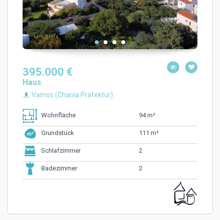
395.000 €
Haus
Vamos (Chania Präfektur)
94 m²
Wohnfläche
111 m²
Grundstück
2
Schlafzimmer
2
Badezimmer