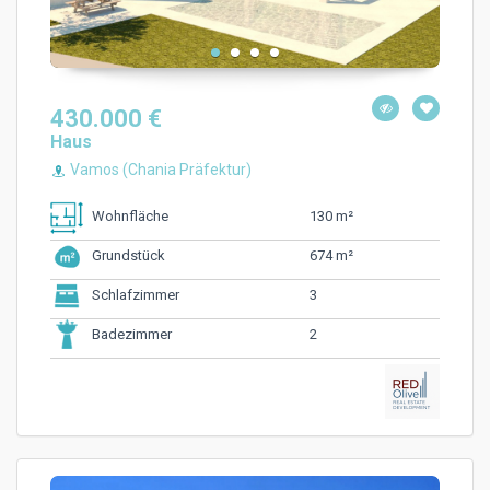
430.000 €
Haus
Vamos (Chania Präfektur)
130 m²
Wohnfläche
674 m²
Grundstück
3
Schlafzimmer
2
Badezimmer