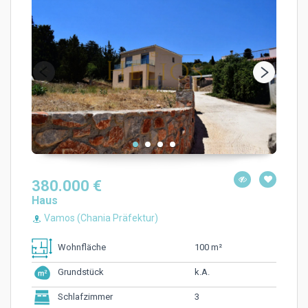
380.000 €
Haus
Vamos (Chania Präfektur)
100 m²
Wohnfläche
k.A.
Grundstück
3
Schlafzimmer