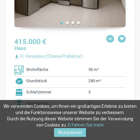
415.000 €
Haus
El. Venizelos (Chania Präfektur)
93 m²
Wohnfläche
280 m²
Grundstück
3
Schlafzimmer
1
Badezimmer
Wir verwenden Cookies, um Ihnen ein großartiges Erlebnis zu bieten
und die Funktionsweise unserer Website zu verbessern.
Durch die Nutzung dieser Website stimmen Sie der Verwendung
von Cookies zu.
Erfahren Sie mehr
Akzeptieren