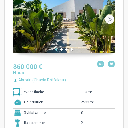
360.000 €
Haus
Akrotiri (Chania Präfektur)
110 m²
Wohnfläche
2500 m²
Grundstück
3
Schlafzimmer
2
Badezimmer