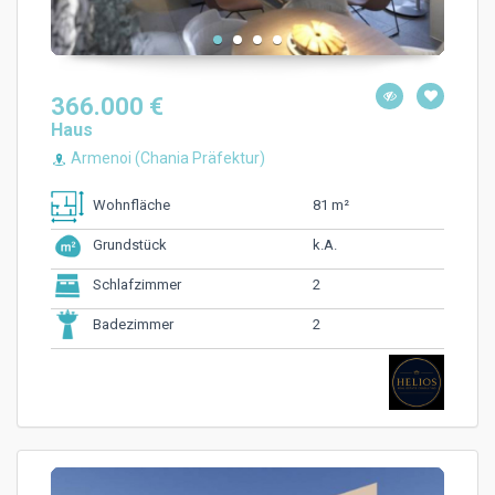
366.000 €
Haus
Armenoi (Chania Präfektur)
81 m²
Wohnfläche
k.A.
Grundstück
2
Schlafzimmer
2
Badezimmer