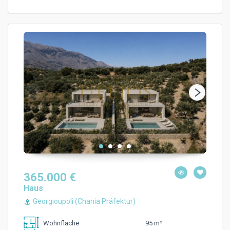
365.000 €
Haus
Georgioupoli (Chania Präfektur)
95 m²
Wohnfläche