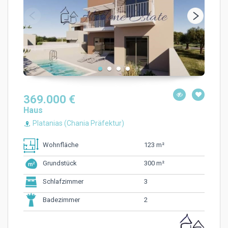
369.000 €
Haus
Platanias (Chania Präfektur)
123 m²
Wohnfläche
300 m²
Grundstück
3
Schlafzimmer
2
Badezimmer