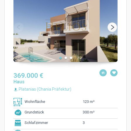
369.000 €
Haus
Platanias (Chania Präfektur)
123 m²
Wohnfläche
300 m²
Grundstück
3
Schlafzimmer