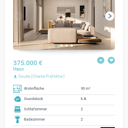
375.000 €
Haus
Souda (Chania Präfektur)
93 m²
Wohnfläche
k.A.
Grundstück
2
Schlafzimmer
2
Badezimmer