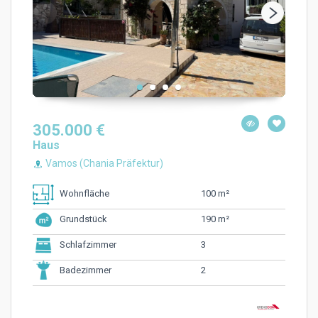
305.000 €
Haus
Vamos (Chania Präfektur)
100 m²
Wohnfläche
190 m²
Grundstück
3
Schlafzimmer
2
Badezimmer