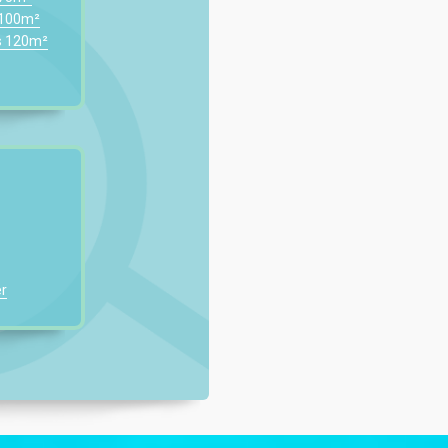
 100m²
s 120m²
r