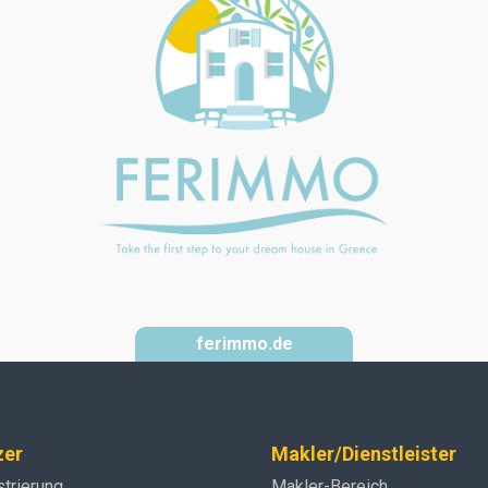
ferimmo.de
zer
Makler/Dienstleister
strierung
Makler-Bereich