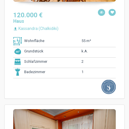
120.000 €
Haus
Kassandra (Chalkidiki)
55 m²
Wohnfläche
k.A.
Grundstück
2
Schlafzimmer
1
Badezimmer