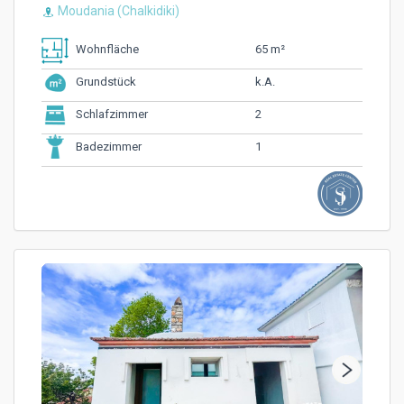
Moudania (Chalkidiki)
65 m²
Wohnfläche
k.A.
Grundstück
2
Schlafzimmer
1
Badezimmer