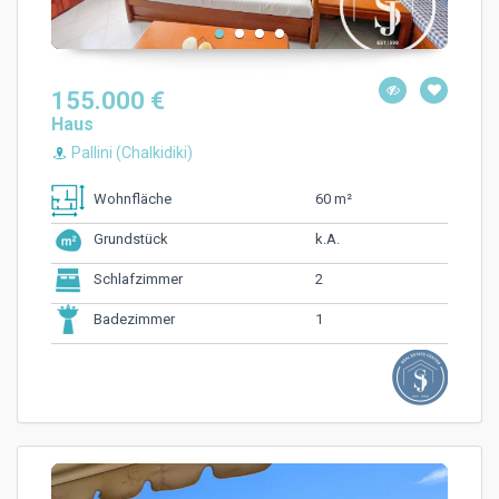
155.000 €
Haus
Pallini (Chalkidiki)
60 m²
Wohnfläche
k.A.
Grundstück
2
Schlafzimmer
1
Badezimmer