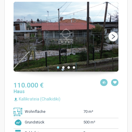
110.000 €
Haus
Kallikrateia (Chalkidiki)
70 m²
Wohnfläche
500 m²
Grundstück