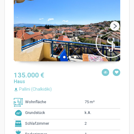
135.000 €
Haus
Pallini (Chalkidiki)
75 m²
Wohnfläche
k.A.
Grundstück
2
Schlafzimmer