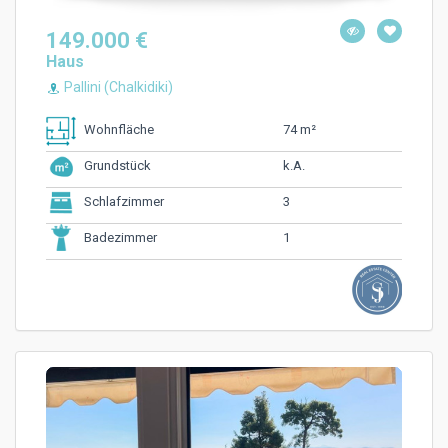
149.000 €
Haus
Pallini (Chalkidiki)
74 m²
Wohnfläche
k.A.
Grundstück
3
Schlafzimmer
1
Badezimmer