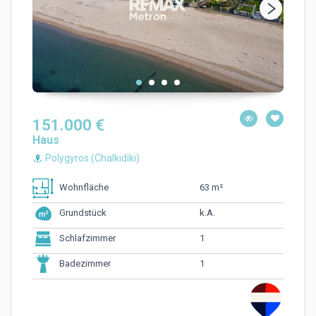
151.000 €
Haus
Polygyros (Chalkidiki)
63 m²
Wohnfläche
k.A.
Grundstück
1
Schlafzimmer
1
Badezimmer