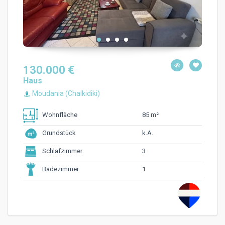
130.000 €
Haus
Moudania (Chalkidiki)
85 m²
Wohnfläche
k.A.
Grundstück
3
Schlafzimmer
1
Badezimmer