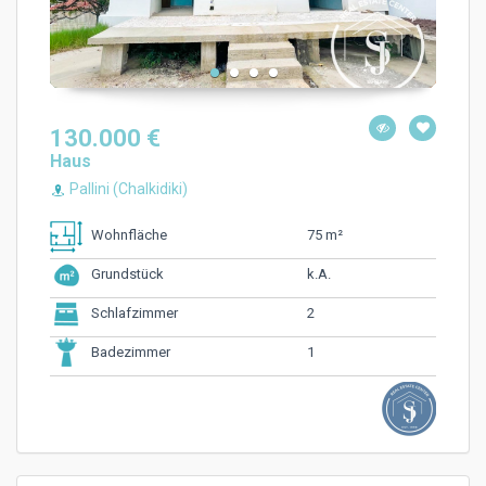
130.000 €
Haus
Pallini (Chalkidiki)
75 m²
Wohnfläche
k.A.
Grundstück
2
Schlafzimmer
1
Badezimmer