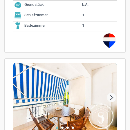
k.A.
Grundstück
1
Schlafzimmer
1
Badezimmer