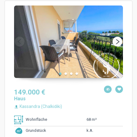
149.000 €
Haus
Kassandra (Chalkidiki)
68 m²
Wohnfläche
k.A.
Grundstück