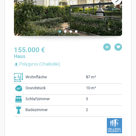
155.000 €
Haus
Polygyros (Chalkidiki)
87 m²
Wohnfläche
10 m²
Grundstück
3
Schlafzimmer
2
Badezimmer