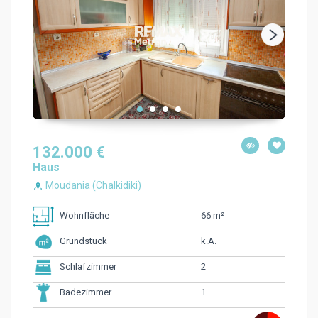
132.000 €
Haus
Moudania (Chalkidiki)
66 m²
Wohnfläche
k.A.
Grundstück
2
Schlafzimmer
1
Badezimmer