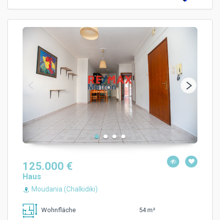
125.000 €
Haus
Moudania (Chalkidiki)
54 m²
Wohnfläche