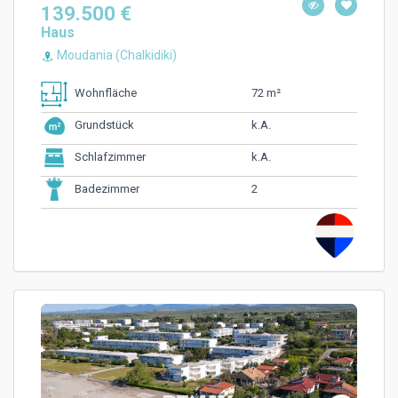
139.500 €
Haus
Moudania (Chalkidiki)
72 m²
Wohnfläche
k.A.
Grundstück
k.A.
Schlafzimmer
2
Badezimmer