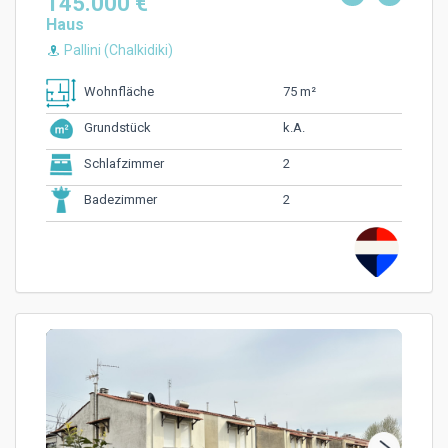
145.000 €
Haus
Pallini (Chalkidiki)
75 m²
Wohnfläche
k.A.
Grundstück
2
Schlafzimmer
2
Badezimmer