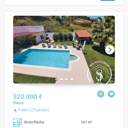
520.000 €
Haus
Pallini (Chalkidiki)
167 m²
Wohnfläche