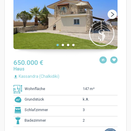
650.000 €
Haus
Kassandra (Chalkidiki)
147 m²
Wohnfläche
k.A.
Grundstück
3
Schlafzimmer
2
Badezimmer