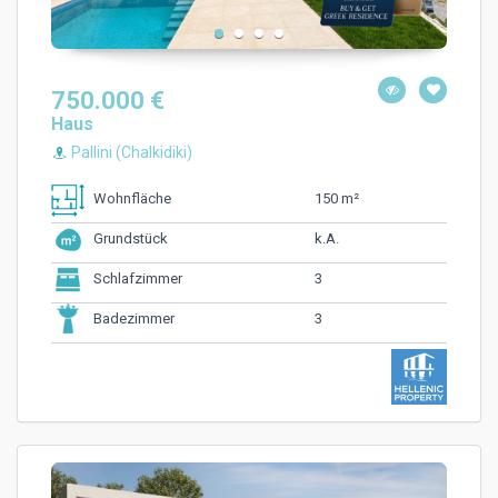
750.000 €
Haus
Pallini (Chalkidiki)
150 m²
Wohnfläche
k.A.
Grundstück
3
Schlafzimmer
3
Badezimmer