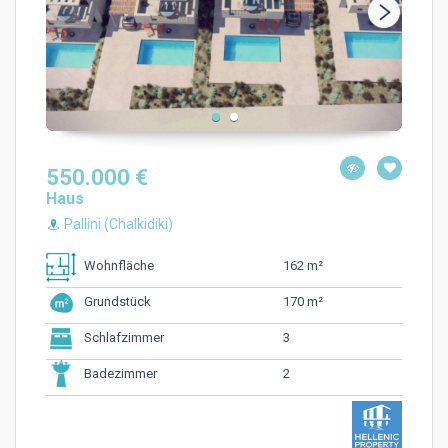
550.000 €
Haus
Pallini (Chalkidiki)
162 m²
Wohnfläche
170 m²
Grundstück
3
Schlafzimmer
2
Badezimmer