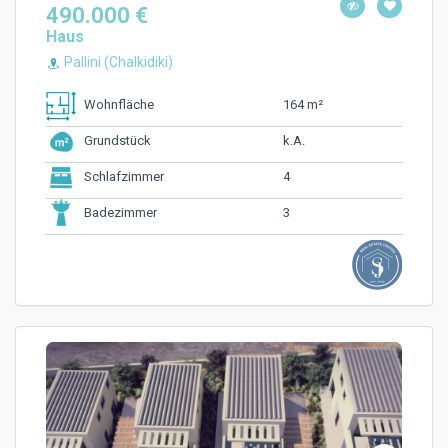
490.000 €
Haus
Pallini (Chalkidiki)
164 m²
Wohnfläche
k.A.
Grundstück
4
Schlafzimmer
3
Badezimmer