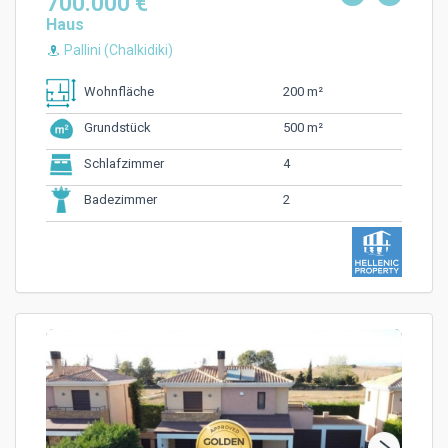
700.000 €
Haus
Pallini (Chalkidiki)
200 m²
Wohnfläche
500 m²
Grundstück
4
Schlafzimmer
2
Badezimmer