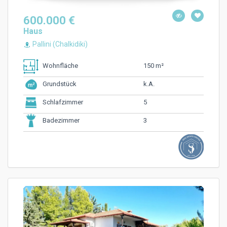
600.000 €
Haus
Pallini (Chalkidiki)
150 m²
Wohnfläche
k.A.
Grundstück
5
Schlafzimmer
3
Badezimmer