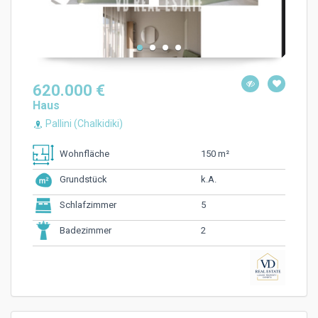
620.000 €
Haus
Pallini (Chalkidiki)
150 m²
Wohnfläche
k.A.
Grundstück
5
Schlafzimmer
2
Badezimmer