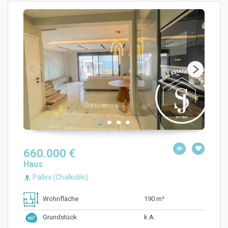
660.000 €
Haus
Pallini (Chalkidiki)
190 m²
Wohnfläche
k.A.
Grundstück