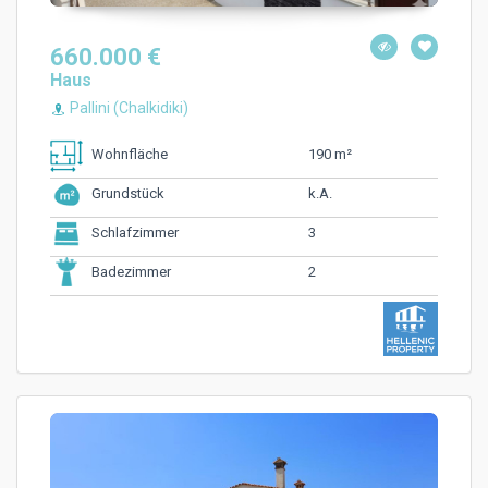
660.000 €
Haus
Pallini (Chalkidiki)
190 m²
Wohnfläche
k.A.
Grundstück
3
Schlafzimmer
2
Badezimmer