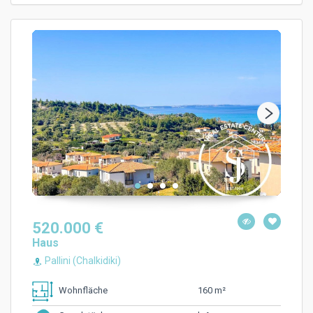
520.000 €
Haus
Pallini (Chalkidiki)
160 m²
Wohnfläche