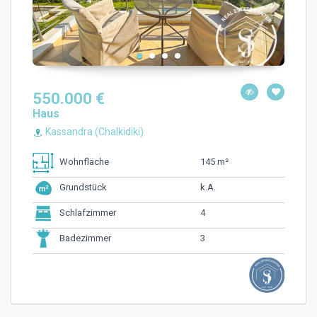
550.000 €
Haus
Kassandra (Chalkidiki)
145 m²
Wohnfläche
k.A.
Grundstück
4
Schlafzimmer
3
Badezimmer