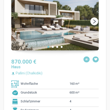
870.000 €
Haus
Pallini (Chalkidiki)
160 m²
Wohnfläche
600 m²
Grundstück
4
Schlafzimmer