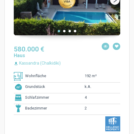
580.000 €
Haus
Kassandra (Chalkidiki)
192 m²
Wohnfläche
k.A.
Grundstück
4
Schlafzimmer
2
Badezimmer