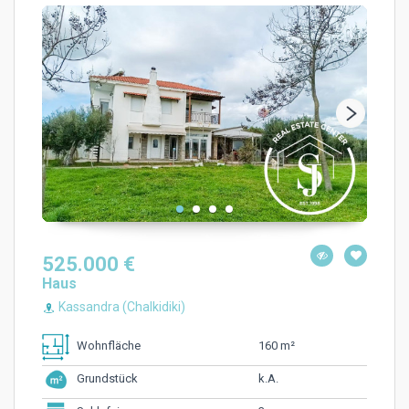
525.000 €
Haus
Kassandra (Chalkidiki)
160 m²
Wohnfläche
k.A.
Grundstück