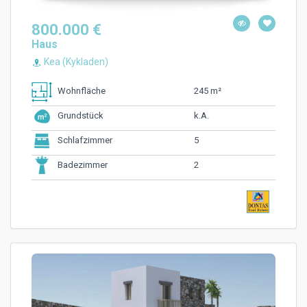
800.000 €
Haus
Kea (Kykladen)
245 m²
Wohnfläche
k.A.
Grundstück
5
Schlafzimmer
2
Badezimmer