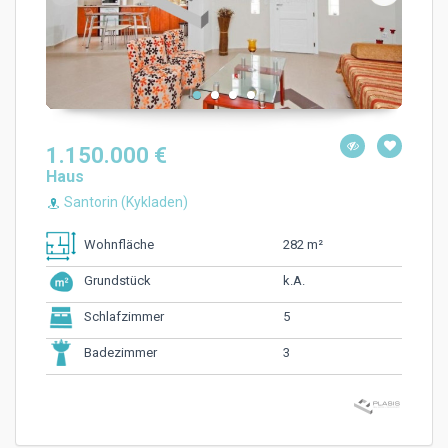
1.150.000 €
Haus
Santorin (Kykladen)
282 m²
Wohnfläche
k.A.
Grundstück
5
Schlafzimmer
3
Badezimmer