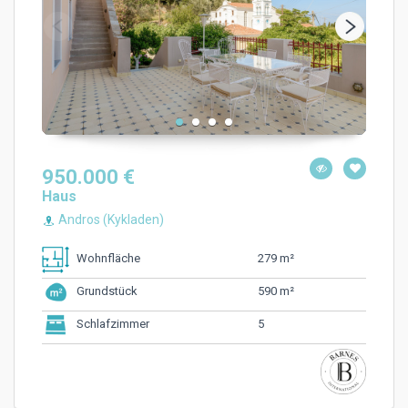
950.000 €
Haus
Andros (Kykladen)
279 m²
Wohnfläche
590 m²
Grundstück
5
Schlafzimmer