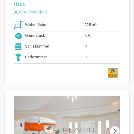
Haus
Kea (Kykladen)
225 m²
Wohnfläche
k.A.
Grundstück
4
Schlafzimmer
3
Badezimmer