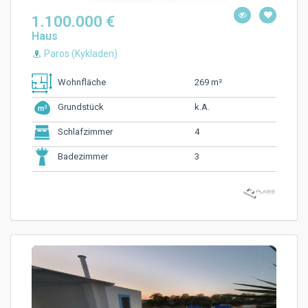
1.100.000 €
Haus
Paros (Kykladen)
269 m²
Wohnfläche
k.A.
Grundstück
4
Schlafzimmer
3
Badezimmer