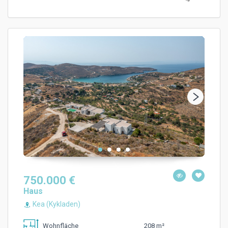
750.000 €
Haus
Kea (Kykladen)
208 m²
Wohnfläche