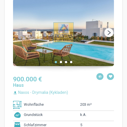
900.000 €
Haus
Naxos - Drymalia (Kykladen)
203 m²
Wohnfläche
k.A.
Grundstück
5
Schlafzimmer