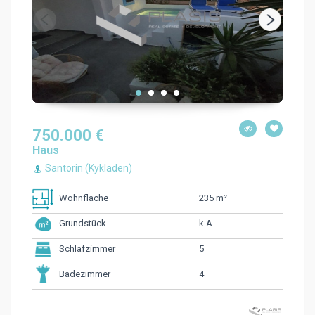
750.000 €
Haus
Santorin (Kykladen)
235 m²
Wohnfläche
k.A.
Grundstück
5
Schlafzimmer
4
Badezimmer