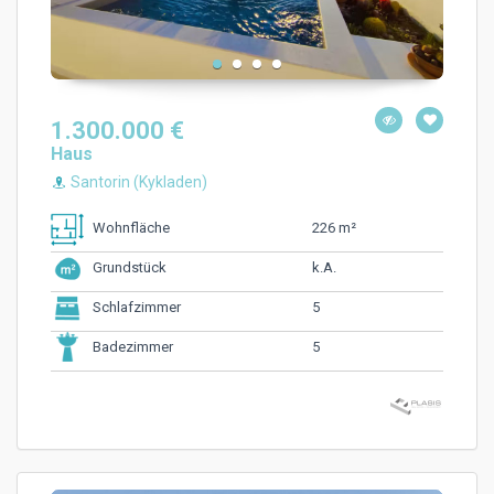
1.300.000 €
Haus
Santorin (Kykladen)
226 m²
Wohnfläche
k.A.
Grundstück
5
Schlafzimmer
5
Badezimmer