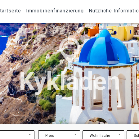
tartseite
Immobilienfinanzierung
Nützliche Informati
Kykladen
Preis
Wohnfläche
Sc