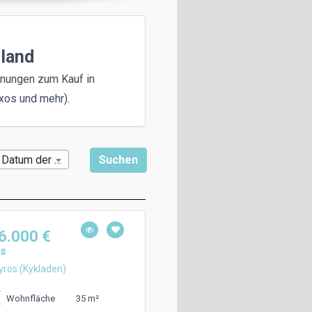
nland
hnungen zum Kauf in
xos und mehr).
Datum der Veröffentlichung
6.000 €
s
ros (Kykladen)
35 m²
Wohnfläche