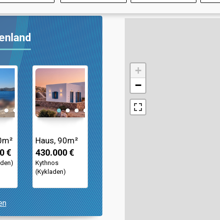
henland
+
−
0m²
Haus, 90m²
0 €
430.000 €
aden)
Kythnos
(Kykladen)
en