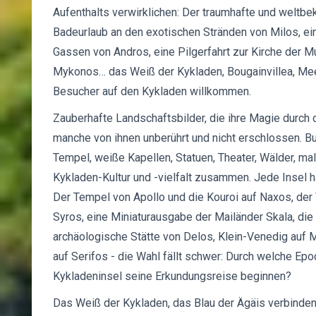
Aufenthalts verwirklichen: Der traumhafte und weltbe
Badeurlaub an den exotischen Stränden von Milos, ei
Gassen von Andros, eine Pilgerfahrt zur Kirche der Mu
Mykonos… das Weiß der Kykladen, Bougainvillea, Me
Besucher auf den Kykladen willkommen.
Zauberhafte Landschaftsbilder, die ihre Magie durch d
manche von ihnen unberührt und nicht erschlossen. Bur
Tempel, weiße Kapellen, Statuen, Theater, Wälder, mal
Kykladen-Kultur und -vielfalt zusammen. Jede Insel h
Der Tempel von Apollo und die Kouroi auf Naxos, der 
Syros, eine Miniaturausgabe der Mailänder Skala, die
archäologische Stätte von Delos, Klein-Venedig auf
auf Serifos - die Wahl fällt schwer: Durch welche E
Kykladeninsel seine Erkundungsreise beginnen?
Das Weiß der Kykladen, das Blau der Ägäis verbinden 