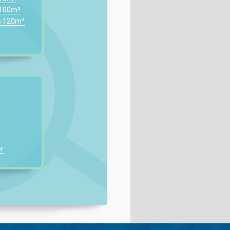
 100m²
s 120m²
r