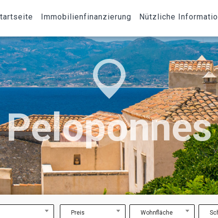
tartseite
Immobilienfinanzierung
Nützliche Informati
Peloponnes
Preis
Wohnfläche
Sc