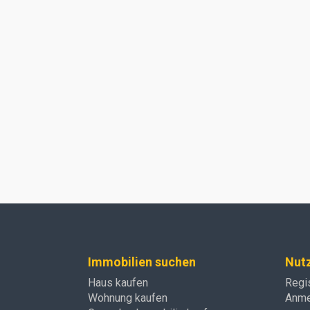
Immobilien suchen
Nut
Haus kaufen
Regi
Wohnung kaufen
Anme