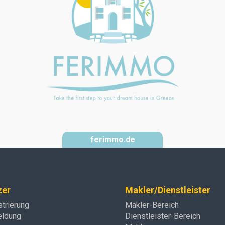
ferimmo.de
zer
Makler/Dienstleister
strierung
Makler-Bereich
ldung
Dienstleister-Bereich