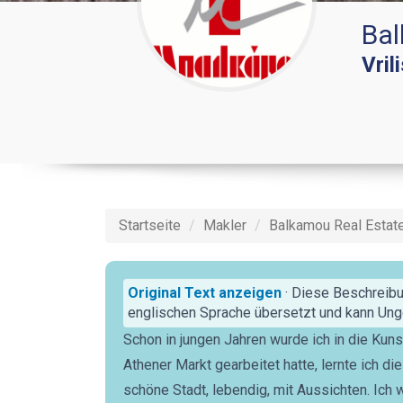
Bal
Vril
Startseite
Makler
Balkamou Real Estat
Original Text anzeigen
· Diese Beschreibu
englischen Sprache übersetzt und kann Unge
Schon in jungen Jahren wurde ich in die Kun
Athener Markt gearbeitet hatte, lernte ich di
schöne Stadt, lebendig, mit Aussichten. Ich w