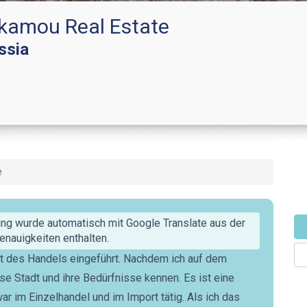
kamou Real Estate
issia
e
ng wurde automatisch mit Google Translate aus der
nauigkeiten enthalten.
st des Handels eingeführt. Nachdem ich auf dem
ese Stadt und ihre Bedürfnisse kennen. Es ist eine
ar im Einzelhandel und im Import tätig. Als ich das