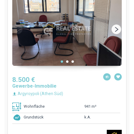
8.500 €
Gewerbe-Immobilie
Argyroypoli (Athen Süd)
941 m²
Wohnfläche
k.A.
Grundstück