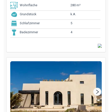
280 m²
Wohnfläche
k.A.
Grundstück
5
Schlafzimmer
4
Badezimmer