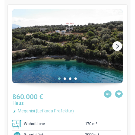
860.000 €
Haus
Meganisi (Lefkada Präfektur)
170 m²
Wohnfläche
2000 m²
Grundstück