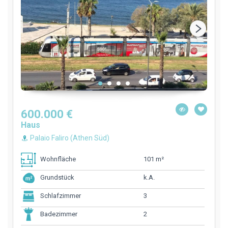
600.000 €
Haus
Palaio Faliro (Athen Süd)
101 m²
Wohnfläche
k.A.
Grundstück
3
Schlafzimmer
2
Badezimmer