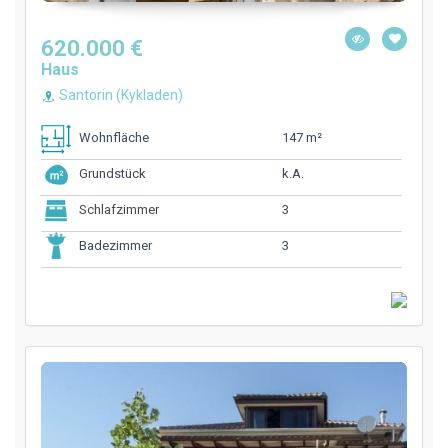
620.000 €
Haus
Santorin (Kykladen)
147 m²
Wohnfläche
k.A.
Grundstück
3
Schlafzimmer
3
Badezimmer