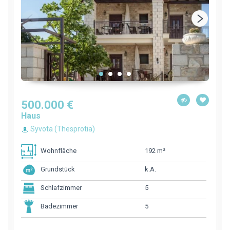
500.000 €
Haus
Syvota (Thesprotia)
192 m²
Wohnfläche
k.A.
Grundstück
5
Schlafzimmer
5
Badezimmer