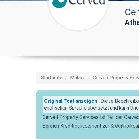
Cer
Ath
Startseite
Makler
Cerved Property Serv
Original Text anzeigen
· Diese Beschreibu
englischen Sprache übersetzt und kann Unge
Cerved Property Services ist Teil der Cerve
Bereich Kreditmanagement zur Kreditrisikoa