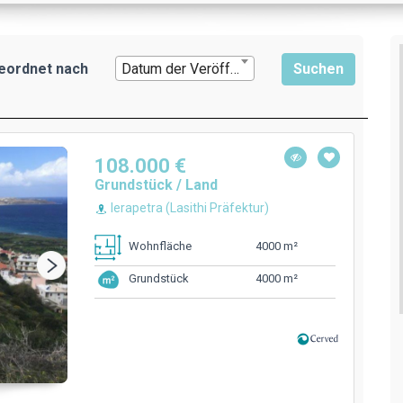
eordnet nach
Datum der Veröffentlichung
108.000 €
Grundstück / Land
Ierapetra (Lasithi Präfektur)
4000 m²
Wohnfläche
4000 m²
Grundstück