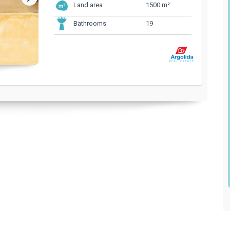
1500 m²
Land area
19
Bathrooms