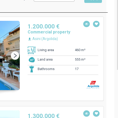
1.200.000 €
Commercial property
Asini (Argolida)
460 m²
Living area
555 m²
Land area
17
Bathrooms
1.300.000 €